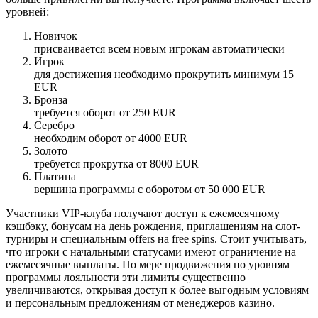
уровней:
Новичок
присваивается всем новым игрокам автоматически
Игрок
для достижения необходимо прокрутить минимум 15
EUR
Бронза
требуется оборот от 250 EUR
Серебро
необходим оборот от 4000 EUR
Золото
требуется прокрутка от 8000 EUR
Платина
вершина программы с оборотом от 50 000 EUR
Участники VIP-клуба получают доступ к ежемесячному
кэшбэку, бонусам на день рождения, приглашениям на слот-
турниры и специальным offers на free spins. Стоит учитывать,
что игроки с начальными статусами имеют ограничение на
ежемесячные выплаты. По мере продвижения по уровням
программы лояльности эти лимиты существенно
увеличиваются, открывая доступ к более выгодным условиям
и персональным предложениям от менеджеров казино.