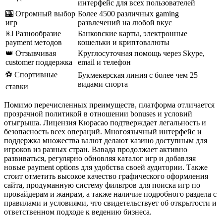
интерфейс для всех пользователей
🎰 Огромный выбор
Более 4500 различных gaming
игр
развлечений на любой вкус
💵 Разнообразие
Банковские карты, электронные
payment методов
кошельки и криптовалюты
👑 Отзывчивая
Круглосуточная помощь через Skype,
customer поддержка
email и телефон
⚽ Спортивные
Букмекерская линия с более чем 25
видами спорта
ставки
Помимо перечисленных преимуществ, платформа отличается
прозрачной политикой в отношении bonuses и условий
отыгрыша. Лицензия Кюрасао подтверждает легальность и
безопасность всех операций. Многоязычный интерфейс и
поддержка множества валют делают казино доступным для
игроков из разных стран. Вавада продолжает активно
развиваться, регулярно обновляя каталог игр и добавляя
новые payment options для удобства своей аудитории. Также
стоит отметить высокое качество графического оформления
сайта, продуманную систему фильтров для поиска игр по
провайдерам и жанрам, а также наличие подробного раздела с
правилами и условиями, что свидетельствует об открытости и
ответственном подходе к ведению бизнеса.