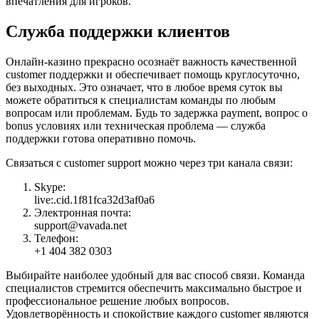
впечатления для игроков.
Служба поддержки клиентов
Онлайн-казино прекрасно осознаёт важность качественной
customer поддержки и обеспечивает помощь круглосуточно,
без выходных. Это означает, что в любое время суток вы
можете обратиться к специалистам команды по любым
вопросам или проблемам. Будь то задержка payment, вопрос о
bonus условиях или техническая проблема — служба
поддержки готова оперативно помочь.
Связаться с customer support можно через три канала связи:
Skype:
live:.cid.1f81fca32d3af0a6
Электронная почта:
support@vavada.net
Телефон:
+1 404 382 0303
Выбирайте наиболее удобный для вас способ связи. Команда
специалистов стремится обеспечить максимально быстрое и
профессиональное решение любых вопросов.
Удовлетворённость и спокойствие каждого customer являются