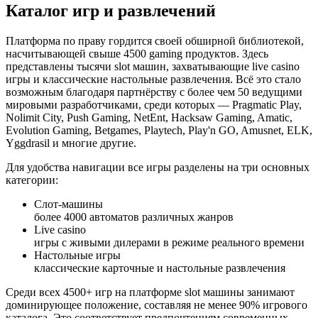
Каталог игр и развлечений
Платформа по праву гордится своей обширной библиотекой,
насчитывающей свыше 4500 gaming продуктов. Здесь
представлены тысячи slot машин, захватывающие live casino
игры и классические настольные развлечения. Всё это стало
возможным благодаря партнёрству с более чем 50 ведущими
мировыми разработчиками, среди которых — Pragmatic Play,
Nolimit City, Push Gaming, NetEnt, Hacksaw Gaming, Amatic,
Evolution Gaming, Betgames, Playtech, Play'n GO, Amusnet, ELK,
Yggdrasil и многие другие.
Для удобства навигации все игры разделены на три основных
категории:
Слот-машины
более 4000 автоматов различных жанров
Live casino
игры с живыми дилерами в режиме реального времени
Настольные игры
классические карточные и настольные развлечения
Среди всех 4500+ игр на платформе slot машины занимают
доминирующее положение, составляя не менее 90% игрового
каталога. Это соответствует предпочтениям современных