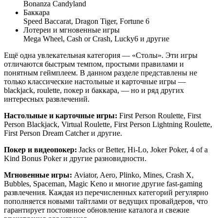
Bonanza Candyland
Баккара
Speed Baccarat, Dragon Tiger, Fortune 6
Лотереи и мгновенные игры
Mega Wheel, Cash or Crash, Lucky6 и другие
Ещё одна увлекательная категория — «Столы». Эти игры
отличаются быстрым темпом, простыми правилами и
понятным геймплеем. В данном разделе представлены не
только классические настольные и карточные игры —
blackjack, roulette, покер и баккара, — но и ряд других
интересных развлечений.
Настольные и карточные игры:
First Person Roulette, First
Person Blackjack, Virtual Roulette, First Person Lightning Roulette,
First Person Dream Catcher и другие.
Покер и видеопокер:
Jacks or Better, Hi-Lo, Joker Poker, 4 of a
Kind Bonus Poker и другие разновидности.
Мгновенные игры:
Aviator, Aero, Plinko, Mines, Crash X,
Bubbles, Spaceman, Magic Keno и многие другие fast-gaming
развлечения. Каждая из перечисленных категорий регулярно
пополняется новыми тайтлами от ведущих провайдеров, что
гарантирует постоянное обновление каталога и свежие