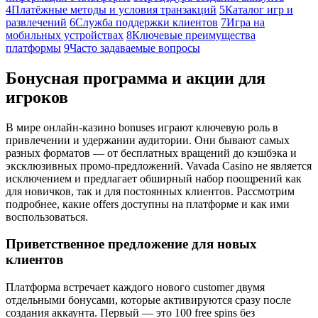
4
Платёжные методы и условия транзакций
5
Каталог игр и
развлечений
6
Служба поддержки клиентов
7
Игра на
мобильных устройствах
8
Ключевые преимущества
платформы
9
Часто задаваемые вопросы
Бонусная программа и акции для
игроков
В мире онлайн-казино bonuses играют ключевую роль в
привлечении и удержании аудитории. Они бывают самых
разных форматов — от бесплатных вращений до кэшбэка и
эксклюзивных промо-предложений. Vavada Casino не является
исключением и предлагает обширный набор поощрений как
для новичков, так и для постоянных клиентов. Рассмотрим
подробнее, какие offers доступны на платформе и как ими
воспользоваться.
Приветственное предложение для новых
клиентов
Платформа встречает каждого нового customer двумя
отдельными бонусами, которые активируются сразу после
создания аккаунта. Первый — это 100 free spins без