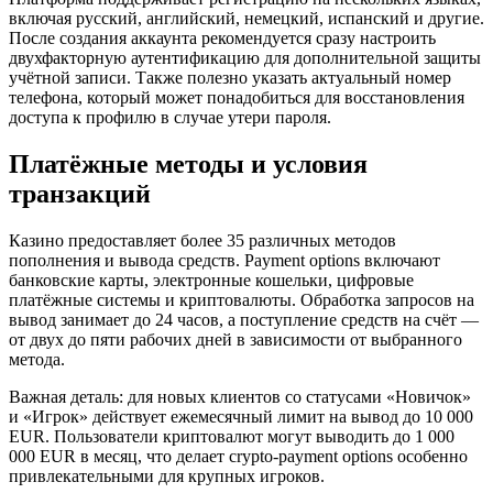
включая русский, английский, немецкий, испанский и другие.
После создания аккаунта рекомендуется сразу настроить
двухфакторную аутентификацию для дополнительной защиты
учётной записи. Также полезно указать актуальный номер
телефона, который может понадобиться для восстановления
доступа к профилю в случае утери пароля.
Платёжные методы и условия
транзакций
Казино предоставляет более 35 различных методов
пополнения и вывода средств. Payment options включают
банковские карты, электронные кошельки, цифровые
платёжные системы и криптовалюты. Обработка запросов на
вывод занимает до 24 часов, а поступление средств на счёт —
от двух до пяти рабочих дней в зависимости от выбранного
метода.
Важная деталь: для новых клиентов со статусами «Новичок»
и «Игрок» действует ежемесячный лимит на вывод до 10 000
EUR. Пользователи криптовалют могут выводить до 1 000
000 EUR в месяц, что делает crypto-payment options особенно
привлекательными для крупных игроков.