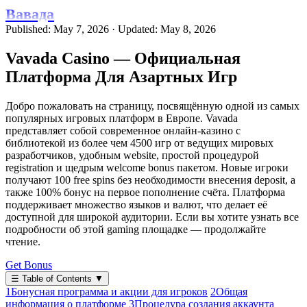
Вавада
Published: May 7, 2026
·
Updated: May 8, 2026
Vavada Casino — Официальная
Платформа Для Азартных Игр
Добро пожаловать на страницу, посвящённую одной из самых
популярных игровых платформ в Европе. Vavada
представляет собой современное онлайн-казино с
библиотекой из более чем 4500 игр от ведущих мировых
разработчиков, удобным website, простой процедурой
registration и щедрым welcome bonus пакетом. Новые игроки
получают 100 free spins без необходимости внесения deposit, а
также 100% бонус на первое пополнение счёта. Платформа
поддерживает множество языков и валют, что делает её
доступной для широкой аудитории. Если вы хотите узнать все
подробности об этой gaming площадке — продолжайте
чтение.
Get Bonus
☰
Table of Contents
▼
1
Бонусная программа и акции для игроков
2
Общая
информация о платформе
3
Процедура создания аккаунта