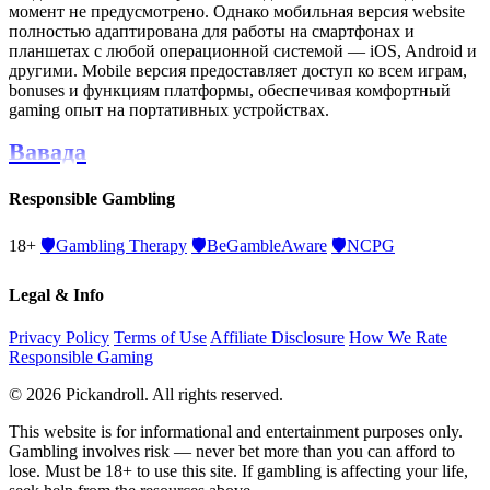
момент не предусмотрено. Однако мобильная версия website
полностью адаптирована для работы на смартфонах и
планшетах с любой операционной системой — iOS, Android и
другими. Mobile версия предоставляет доступ ко всем играм,
bonuses и функциям платформы, обеспечивая комфортный
gaming опыт на портативных устройствах.
Вавада
Responsible Gambling
18+
🛡️
Gambling Therapy
🛡️
BeGambleAware
🛡️
NCPG
Legal & Info
Privacy Policy
Terms of Use
Affiliate Disclosure
How We Rate
Responsible Gaming
© 2026 Pickandroll. All rights reserved.
This website is for informational and entertainment purposes only.
Gambling involves risk — never bet more than you can afford to
lose. Must be 18+ to use this site. If gambling is affecting your life,