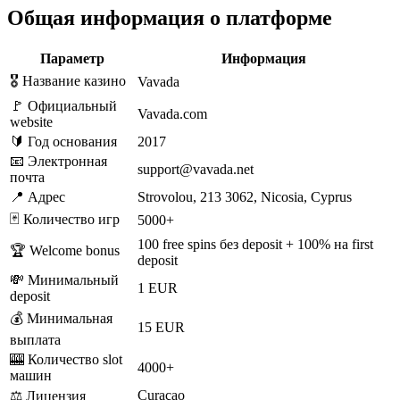
Общая информация о платформе
Параметр
Информация
🎖️ Название казино
Vavada
🚩 Официальный
Vavada.com
website
🔰 Год основания
2017
📧 Электронная
support@vavada.net
почта
📍 Адрес
Strovolou, 213 3062, Nicosia, Cyprus
🃏 Количество игр
5000+
100 free spins без deposit + 100% на first
🏆 Welcome bonus
deposit
💸 Минимальный
1 EUR
deposit
💰 Минимальная
15 EUR
выплата
🎰 Количество slot
4000+
машин
Curaçao
⚖️ Лицензия