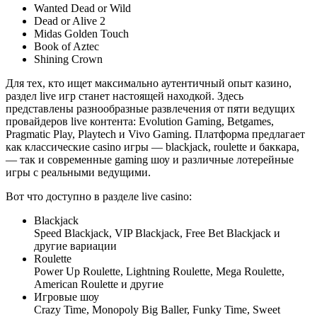
Wanted Dead or Wild
Dead or Alive 2
Midas Golden Touch
Book of Aztec
Shining Crown
Для тех, кто ищет максимально аутентичный опыт казино,
раздел live игр станет настоящей находкой. Здесь
представлены разнообразные развлечения от пяти ведущих
провайдеров live контента: Evolution Gaming, Betgames,
Pragmatic Play, Playtech и Vivo Gaming. Платформа предлагает
как классические casino игры — blackjack, roulette и баккара,
— так и современные gaming шоу и различные лотерейные
игры с реальными ведущими.
Вот что доступно в разделе live casino:
Blackjack
Speed Blackjack, VIP Blackjack, Free Bet Blackjack и
другие вариации
Roulette
Power Up Roulette, Lightning Roulette, Mega Roulette,
American Roulette и другие
Игровые шоу
Crazy Time, Monopoly Big Baller, Funky Time, Sweet