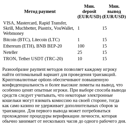
Мин.
Мин.
Метод payment
deposit
вывод
(EUR/USD)
(EUR/USD)
VISA, Mastercard, Rapid Transfer,
Skrill, Muchbetter, Piastrix, VouWallet,
1
15
Webmoney
Bitcoin (BTC), Litecoin (LTC)
1
15
Ethereum (ETH), BNB BEP-20
100
15
Neteller
25
15
TRON, Tether USDT (TRC-20)
10
15
Разнообразие payment методов позволяет каждому игроку
найти оптимальный вариант для проведения транзакций.
Криптовалютные options обеспечивают повышенную
конфиденциальность и более высокие лимиты на вывод, что
особенно ценят опытные игроки. При выборе способа вывода
средств следует учитывать, что некоторые электронные
кошельки могут взимать комиссию на своей стороне, тогда
как само казино не удерживает дополнительных сборов за
транзакции. Для первого вывода может потребоваться
прохождение процедуры верификации личности, которая
обычно занимает от нескольких часов до одного рабочего дня.