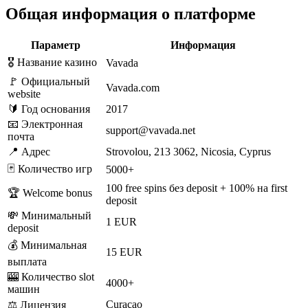
Общая информация о платформе
Параметр
Информация
🎖️ Название казино
Vavada
🚩 Официальный
Vavada.com
website
🔰 Год основания
2017
📧 Электронная
support@vavada.net
почта
📍 Адрес
Strovolou, 213 3062, Nicosia, Cyprus
🃏 Количество игр
5000+
100 free spins без deposit + 100% на first
🏆 Welcome bonus
deposit
💸 Минимальный
1 EUR
deposit
💰 Минимальная
15 EUR
выплата
🎰 Количество slot
4000+
машин
Curaçao
⚖️ Лицензия