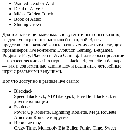
Wanted Dead or Wild
Dead or Alive 2
Midas Golden Touch
Book of Aztec
Shining Crown
Для тех, кто ищет максимально аутентичный опыт казино,
раздел live игр станет настоящей находкой. Здесь
представлены разнообразные развлечения от пяти ведущих
провайдеров live контента: Evolution Gaming, Betgames,
Pragmatic Play, Playtech и Vivo Gaming. Платформа предлагает
как классические casino игры — blackjack, roulette и баккара,
— так и современные gaming шоу и различные лотерейные
игры с реальными ведущими.
Вот что доступно в разделе live casino:
Blackjack
Speed Blackjack, VIP Blackjack, Free Bet Blackjack и
другие вариации
Roulette
Power Up Roulette, Lightning Roulette, Mega Roulette,
American Roulette и другие
Игровые шоу
Crazy Time, Monopoly Big Baller, Funky Time, Sweet