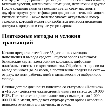
включая русский, английский, немецкий, испанский и другие.
После создания аккаунта рекомендуется сразу настроить
двухфакторную аутентификацию для дополнительной защиты
учётной записи. Также полезно указать актуальный номер
телефона, который может понадобиться для восстановления
доступа к профилю в случае утери пароля.
Платёжные методы и условия
транзакций
Казино предоставляет более 35 различных методов
пополнения и вывода средств. Payment options включают
банковские карты, электронные кошельки, цифровые
платёжные системы и криптовалюты. Обработка запросов на
вывод занимает до 24 часов, а поступление средств на счёт —
от двух до пяти рабочих дней в зависимости от выбранного
метода.
Важная деталь: для новых клиентов со статусами «Новичок»
и «Игрок» действует ежемесячный лимит на вывод до 10 000
EUR. Пользователи криптовалют могут выводить до 1 000
000 EUR в месяц, что делает crypto-payment options особенно
привлекательными для крупных игроков.