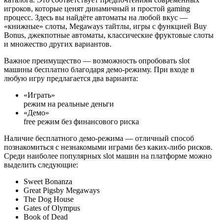
игроков, которые ценят динамичный и простой gaming
процесс. Здесь вы найдёте автоматы на любой вкус —
«книжные» слоты, Megaways тайтлы, игры с функцией Buy
Bonus, джекпотные автоматы, классические фруктовые слоты
и множество других вариантов.
Важное преимущество — возможность опробовать slot
машины бесплатно благодаря демо-режиму. При входе в
любую игру предлагается два варианта:
«Играть»
режим на реальные деньги
«Демо»
free режим без финансового риска
Наличие бесплатного демо-режима — отличный способ
познакомиться с незнакомыми играми без каких-либо рисков.
Среди наиболее популярных slot машин на платформе можно
выделить следующие:
Sweet Bonanza
Great Pigsby Megaways
The Dog House
Gates of Olympus
Book of Dead