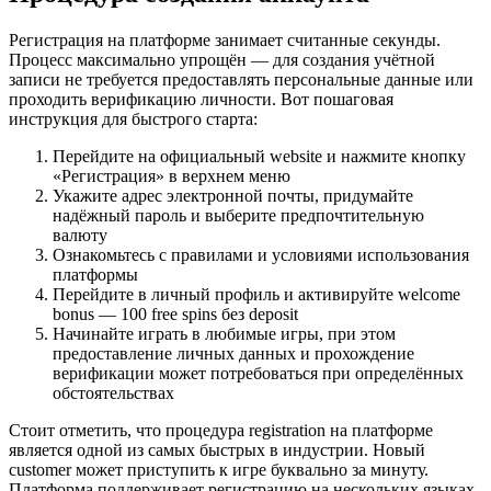
Регистрация на платформе занимает считанные секунды.
Процесс максимально упрощён — для создания учётной
записи не требуется предоставлять персональные данные или
проходить верификацию личности. Вот пошаговая
инструкция для быстрого старта:
Перейдите на официальный website и нажмите кнопку
«Регистрация» в верхнем меню
Укажите адрес электронной почты, придумайте
надёжный пароль и выберите предпочтительную
валюту
Ознакомьтесь с правилами и условиями использования
платформы
Перейдите в личный профиль и активируйте welcome
bonus — 100 free spins без deposit
Начинайте играть в любимые игры, при этом
предоставление личных данных и прохождение
верификации может потребоваться при определённых
обстоятельствах
Стоит отметить, что процедура registration на платформе
является одной из самых быстрых в индустрии. Новый
customer может приступить к игре буквально за минуту.
Платформа поддерживает регистрацию на нескольких языках,