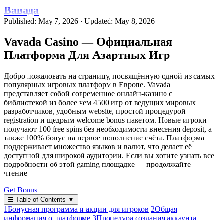
Вавада
Published: May 7, 2026
·
Updated: May 8, 2026
Vavada Casino — Официальная
Платформа Для Азартных Игр
Добро пожаловать на страницу, посвящённую одной из самых
популярных игровых платформ в Европе. Vavada
представляет собой современное онлайн-казино с
библиотекой из более чем 4500 игр от ведущих мировых
разработчиков, удобным website, простой процедурой
registration и щедрым welcome bonus пакетом. Новые игроки
получают 100 free spins без необходимости внесения deposit, а
также 100% бонус на первое пополнение счёта. Платформа
поддерживает множество языков и валют, что делает её
доступной для широкой аудитории. Если вы хотите узнать все
подробности об этой gaming площадке — продолжайте
чтение.
Get Bonus
☰
Table of Contents
▼
1
Бонусная программа и акции для игроков
2
Общая
информация о платформе
3
Процедура создания аккаунта