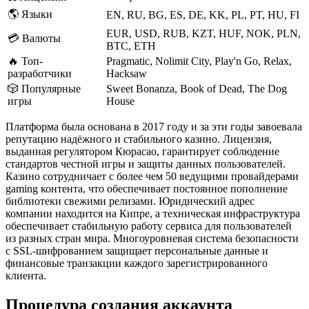
🌎 Языки
EN, RU, BG, ES, DE, KK, PL, PT, HU, FI
EUR, USD, RUB, KZT, HUF, NOK, PLN,
💳 Валюты
BTC, ETH
🔥 Топ-
Pragmatic, Nolimit City, Play'n Go, Relax,
разработчики
Hacksaw
🎲 Популярные
Sweet Bonanza, Book of Dead, The Dog
игры
House
Платформа была основана в 2017 году и за эти годы завоевала
репутацию надёжного и стабильного казино. Лицензия,
выданная регулятором Кюрасао, гарантирует соблюдение
стандартов честной игры и защиты данных пользователей.
Казино сотрудничает с более чем 50 ведущими провайдерами
gaming контента, что обеспечивает постоянное пополнение
библиотеки свежими релизами. Юридический адрес
компании находится на Кипре, а техническая инфраструктура
обеспечивает стабильную работу сервиса для пользователей
из разных стран мира. Многоуровневая система безопасности
с SSL-шифрованием защищает персональные данные и
финансовые транзакции каждого зарегистрированного
клиента.
Процедура создания аккаунта