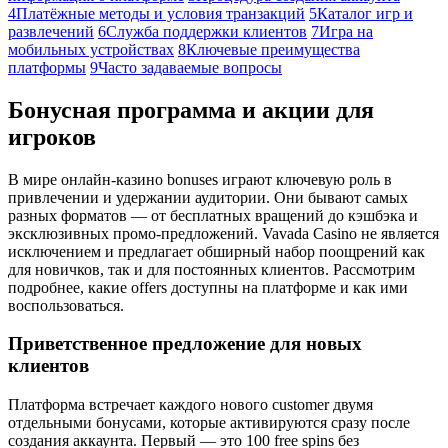
4
Платёжные методы и условия транзакций
5
Каталог игр и
развлечений
6
Служба поддержки клиентов
7
Игра на
мобильных устройствах
8
Ключевые преимущества
платформы
9
Часто задаваемые вопросы
Бонусная программа и акции для
игроков
В мире онлайн-казино bonuses играют ключевую роль в
привлечении и удержании аудитории. Они бывают самых
разных форматов — от бесплатных вращений до кэшбэка и
эксклюзивных промо-предложений. Vavada Casino не является
исключением и предлагает обширный набор поощрений как
для новичков, так и для постоянных клиентов. Рассмотрим
подробнее, какие offers доступны на платформе и как ими
воспользоваться.
Приветственное предложение для новых
клиентов
Платформа встречает каждого нового customer двумя
отдельными бонусами, которые активируются сразу после
создания аккаунта. Первый — это 100 free spins без