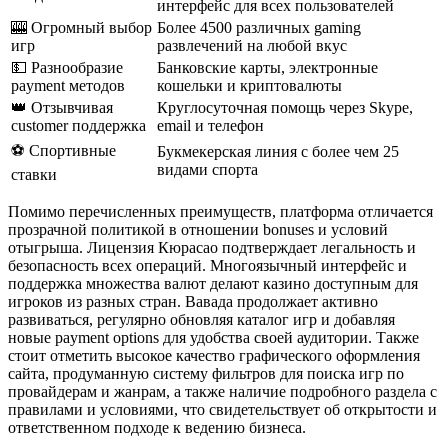
интерфейс для всех пользователей
🎰 Огромный выбор
Более 4500 различных gaming
игр
развлечений на любой вкус
💵 Разнообразие
Банковские карты, электронные
payment методов
кошельки и криптовалюты
👑 Отзывчивая
Круглосуточная помощь через Skype,
customer поддержка
email и телефон
⚽ Спортивные
Букмекерская линия с более чем 25
видами спорта
ставки
Помимо перечисленных преимуществ, платформа отличается
прозрачной политикой в отношении bonuses и условий
отыгрыша. Лицензия Кюрасао подтверждает легальность и
безопасность всех операций. Многоязычный интерфейс и
поддержка множества валют делают казино доступным для
игроков из разных стран. Вавада продолжает активно
развиваться, регулярно обновляя каталог игр и добавляя
новые payment options для удобства своей аудитории. Также
стоит отметить высокое качество графического оформления
сайта, продуманную систему фильтров для поиска игр по
провайдерам и жанрам, а также наличие подробного раздела с
правилами и условиями, что свидетельствует об открытости и
ответственном подходе к ведению бизнеса.