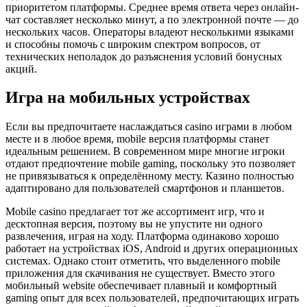
приоритетом платформы. Среднее время ответа через онлайн-
чат составляет несколько минут, а по электронной почте — до
нескольких часов. Операторы владеют несколькими языками
и способны помочь с широким спектром вопросов, от
технических неполадок до разъяснения условий бонусных
акций.
Игра на мобильных устройствах
Если вы предпочитаете наслаждаться casino играми в любом
месте и в любое время, mobile версия платформы станет
идеальным решением. В современном мире многие игроки
отдают предпочтение mobile gaming, поскольку это позволяет
не привязываться к определённому месту. Казино полностью
адаптировано для пользователей смартфонов и планшетов.
Mobile casino предлагает тот же ассортимент игр, что и
десктопная версия, поэтому вы не упустите ни одного
развлечения, играя на ходу. Платформа одинаково хорошо
работает на устройствах iOS, Android и других операционных
системах. Однако стоит отметить, что выделенного mobile
приложения для скачивания не существует. Вместо этого
мобильный website обеспечивает плавный и комфортный
gaming опыт для всех пользователей, предпочитающих играть