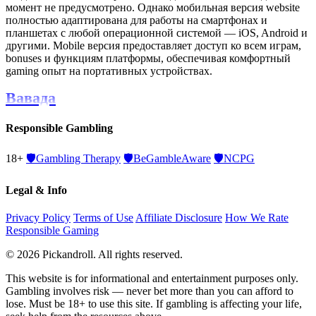
момент не предусмотрено. Однако мобильная версия website
полностью адаптирована для работы на смартфонах и
планшетах с любой операционной системой — iOS, Android и
другими. Mobile версия предоставляет доступ ко всем играм,
bonuses и функциям платформы, обеспечивая комфортный
gaming опыт на портативных устройствах.
Вавада
Responsible Gambling
18+
🛡️
Gambling Therapy
🛡️
BeGambleAware
🛡️
NCPG
Legal & Info
Privacy Policy
Terms of Use
Affiliate Disclosure
How We Rate
Responsible Gaming
© 2026 Pickandroll. All rights reserved.
This website is for informational and entertainment purposes only.
Gambling involves risk — never bet more than you can afford to
lose. Must be 18+ to use this site. If gambling is affecting your life,