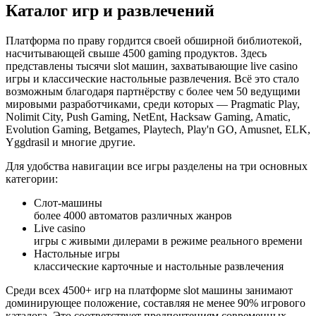
Каталог игр и развлечений
Платформа по праву гордится своей обширной библиотекой,
насчитывающей свыше 4500 gaming продуктов. Здесь
представлены тысячи slot машин, захватывающие live casino
игры и классические настольные развлечения. Всё это стало
возможным благодаря партнёрству с более чем 50 ведущими
мировыми разработчиками, среди которых — Pragmatic Play,
Nolimit City, Push Gaming, NetEnt, Hacksaw Gaming, Amatic,
Evolution Gaming, Betgames, Playtech, Play'n GO, Amusnet, ELK,
Yggdrasil и многие другие.
Для удобства навигации все игры разделены на три основных
категории:
Слот-машины
более 4000 автоматов различных жанров
Live casino
игры с живыми дилерами в режиме реального времени
Настольные игры
классические карточные и настольные развлечения
Среди всех 4500+ игр на платформе slot машины занимают
доминирующее положение, составляя не менее 90% игрового
каталога. Это соответствует предпочтениям современных