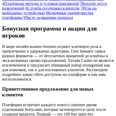
4
Платёжные методы и условия транзакций
5
Каталог игр и
развлечений
6
Служба поддержки клиентов
7
Игра на
мобильных устройствах
8
Ключевые преимущества
платформы
9
Часто задаваемые вопросы
Бонусная программа и акции для
игроков
В мире онлайн-казино bonuses играют ключевую роль в
привлечении и удержании аудитории. Они бывают самых
разных форматов — от бесплатных вращений до кэшбэка и
эксклюзивных промо-предложений. Vavada Casino не является
исключением и предлагает обширный набор поощрений как
для новичков, так и для постоянных клиентов. Рассмотрим
подробнее, какие offers доступны на платформе и как ими
воспользоваться.
Приветственное предложение для новых
клиентов
Платформа встречает каждого нового customer двумя
отдельными бонусами, которые активируются сразу после
создания аккаунта. Первый — это 100 free spins без