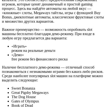
игроков, которые ценят динамичный и простой gaming
процесс. Здесь вы найдёте автоматы на любой вкус —
«книжные» слоты, Megaways тайтлы, игры с функцией Buy
Bonus, джекпотные автоматы, классические фруктовые слоты
и множество других вариантов.
Важное преимущество — возможность опробовать slot
машины бесплатно благодаря демо-режиму. При входе в
любую игру предлагается два варианта:
«Играть»
режим на реальные деньги
«Демо»
free режим без финансового риска
Наличие бесплатного демо-режима — отличный способ
познакомиться с незнакомыми играми без каких-либо рисков.
Среди наиболее популярных slot машин на платформе можно
выделить следующие:
Sweet Bonanza
Great Pigsby Megaways
The Dog House
Gates of Olympus
Book of Dead