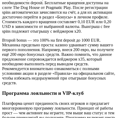
необходимости deposit. Бесплатные вращения доступны на
слоте The Dog House от Pragmatic Play. После регистрации
spins автоматически зачисляются на счёт, а для их активации
достаточно перейти в раздел «Бонусы» в личном профиле.
Стоимость каждого вращения составляет 0,10 EUR или 0,20
USD в зависимости от выбранной валюты. Выигрыш с free
spins подлежит отыгрышу с вейджером x20.
Второй bonus — это 100% на first deposit до 1000 EUR.
Механика предельно проста: казино удваивает сумму вашего
первого пополнения. Например, внеся 200 евро, вы получите
ещё 200 евро бонусных средств. Важно помнить, что данное
предложение сопровождается вейджером x35, который
необходимо выполнить перед выводом средств.
Рекомендуется внимательно ознакомиться с полными
условиями акции в разделе «Правила» на официальном сайте,
чтобы избежать недоразумений при отыгрыше бонусных
средств.
Программа лояльности и VIP-клуб
Платформа ценит преданность своих игроков и предлагает
многоуровневую программу лояльности. Принцип её работы
прост — чем активнее вы играете, тем выше ваш статус и тем
больше привилегий вы получаете. Программа включает шесть