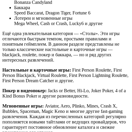
Bonanza Candyland
Баккара
Speed Baccarat, Dragon Tiger, Fortune 6
Лотереи и мгновенные игры
Mega Wheel, Cash or Crash, Lucky6 и другие
Ещё одна увлекательная категория — «Столы». Эти игры
отличаются быстрым темпом, простыми правилами и
понятным геймплеем. В данном разделе представлены не
только классические настольные и карточные игры —
blackjack, roulette, покер и баккара, — но и ряд других
интересных развлечений.
Настольные и карточные игры:
First Person Roulette, First
Person Blackjack, Virtual Roulette, First Person Lightning Roulette,
First Person Dream Catcher и другие.
Покер и видеопокер:
Jacks or Better, Hi-Lo, Joker Poker, 4 of a
Kind Bonus Poker и другие разновидности.
Мгновенные игры:
Aviator, Aero, Plinko, Mines, Crash X,
Bubbles, Spaceman, Magic Keno и многие другие fast-gaming
развлечения. Каждая из перечисленных категорий регулярно
пополняется новыми тайтлами от ведущих провайдеров, что
гарантирует постоянное обновление каталога и свежие