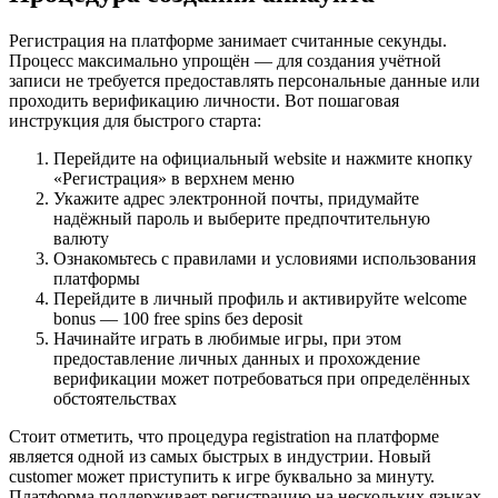
Регистрация на платформе занимает считанные секунды.
Процесс максимально упрощён — для создания учётной
записи не требуется предоставлять персональные данные или
проходить верификацию личности. Вот пошаговая
инструкция для быстрого старта:
Перейдите на официальный website и нажмите кнопку
«Регистрация» в верхнем меню
Укажите адрес электронной почты, придумайте
надёжный пароль и выберите предпочтительную
валюту
Ознакомьтесь с правилами и условиями использования
платформы
Перейдите в личный профиль и активируйте welcome
bonus — 100 free spins без deposit
Начинайте играть в любимые игры, при этом
предоставление личных данных и прохождение
верификации может потребоваться при определённых
обстоятельствах
Стоит отметить, что процедура registration на платформе
является одной из самых быстрых в индустрии. Новый
customer может приступить к игре буквально за минуту.
Платформа поддерживает регистрацию на нескольких языках,