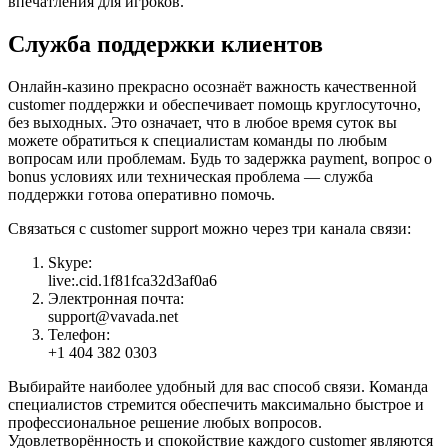
впечатления для игроков.
Служба поддержки клиентов
Онлайн-казино прекрасно осознаёт важность качественной
customer поддержки и обеспечивает помощь круглосуточно,
без выходных. Это означает, что в любое время суток вы
можете обратиться к специалистам команды по любым
вопросам или проблемам. Будь то задержка payment, вопрос о
bonus условиях или техническая проблема — служба
поддержки готова оперативно помочь.
Связаться с customer support можно через три канала связи:
Skype:
live:.cid.1f81fca32d3af0a6
Электронная почта:
support@vavada.net
Телефон:
+1 404 382 0303
Выбирайте наиболее удобный для вас способ связи. Команда
специалистов стремится обеспечить максимально быстрое и
профессиональное решение любых вопросов.
Удовлетворённость и спокойствие каждого customer являются