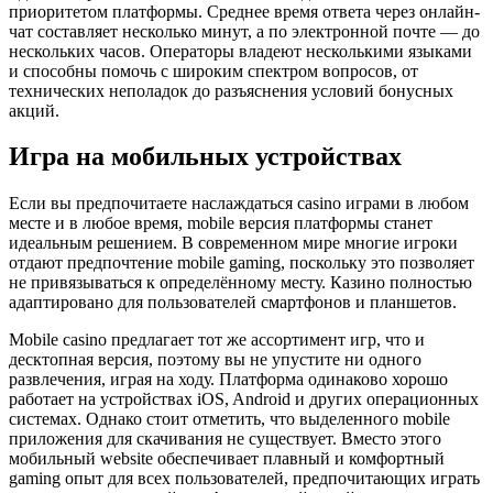
приоритетом платформы. Среднее время ответа через онлайн-
чат составляет несколько минут, а по электронной почте — до
нескольких часов. Операторы владеют несколькими языками
и способны помочь с широким спектром вопросов, от
технических неполадок до разъяснения условий бонусных
акций.
Игра на мобильных устройствах
Если вы предпочитаете наслаждаться casino играми в любом
месте и в любое время, mobile версия платформы станет
идеальным решением. В современном мире многие игроки
отдают предпочтение mobile gaming, поскольку это позволяет
не привязываться к определённому месту. Казино полностью
адаптировано для пользователей смартфонов и планшетов.
Mobile casino предлагает тот же ассортимент игр, что и
десктопная версия, поэтому вы не упустите ни одного
развлечения, играя на ходу. Платформа одинаково хорошо
работает на устройствах iOS, Android и других операционных
системах. Однако стоит отметить, что выделенного mobile
приложения для скачивания не существует. Вместо этого
мобильный website обеспечивает плавный и комфортный
gaming опыт для всех пользователей, предпочитающих играть