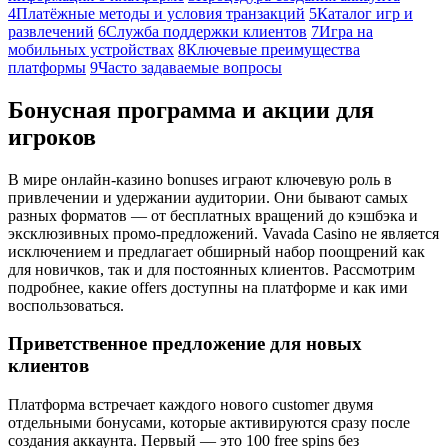
4
Платёжные методы и условия транзакций
5
Каталог игр и
развлечений
6
Служба поддержки клиентов
7
Игра на
мобильных устройствах
8
Ключевые преимущества
платформы
9
Часто задаваемые вопросы
Бонусная программа и акции для
игроков
В мире онлайн-казино bonuses играют ключевую роль в
привлечении и удержании аудитории. Они бывают самых
разных форматов — от бесплатных вращений до кэшбэка и
эксклюзивных промо-предложений. Vavada Casino не является
исключением и предлагает обширный набор поощрений как
для новичков, так и для постоянных клиентов. Рассмотрим
подробнее, какие offers доступны на платформе и как ими
воспользоваться.
Приветственное предложение для новых
клиентов
Платформа встречает каждого нового customer двумя
отдельными бонусами, которые активируются сразу после
создания аккаунта. Первый — это 100 free spins без