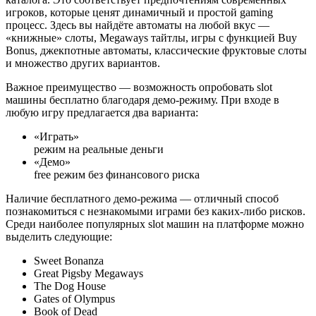
игроков, которые ценят динамичный и простой gaming
процесс. Здесь вы найдёте автоматы на любой вкус —
«книжные» слоты, Megaways тайтлы, игры с функцией Buy
Bonus, джекпотные автоматы, классические фруктовые слоты
и множество других вариантов.
Важное преимущество — возможность опробовать slot
машины бесплатно благодаря демо-режиму. При входе в
любую игру предлагается два варианта:
«Играть»
режим на реальные деньги
«Демо»
free режим без финансового риска
Наличие бесплатного демо-режима — отличный способ
познакомиться с незнакомыми играми без каких-либо рисков.
Среди наиболее популярных slot машин на платформе можно
выделить следующие:
Sweet Bonanza
Great Pigsby Megaways
The Dog House
Gates of Olympus
Book of Dead