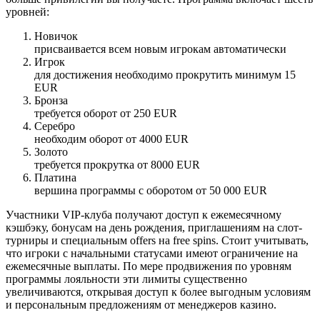
уровней:
Новичок
присваивается всем новым игрокам автоматически
Игрок
для достижения необходимо прокрутить минимум 15
EUR
Бронза
требуется оборот от 250 EUR
Серебро
необходим оборот от 4000 EUR
Золото
требуется прокрутка от 8000 EUR
Платина
вершина программы с оборотом от 50 000 EUR
Участники VIP-клуба получают доступ к ежемесячному
кэшбэку, бонусам на день рождения, приглашениям на слот-
турниры и специальным offers на free spins. Стоит учитывать,
что игроки с начальными статусами имеют ограничение на
ежемесячные выплаты. По мере продвижения по уровням
программы лояльности эти лимиты существенно
увеличиваются, открывая доступ к более выгодным условиям
и персональным предложениям от менеджеров казино.