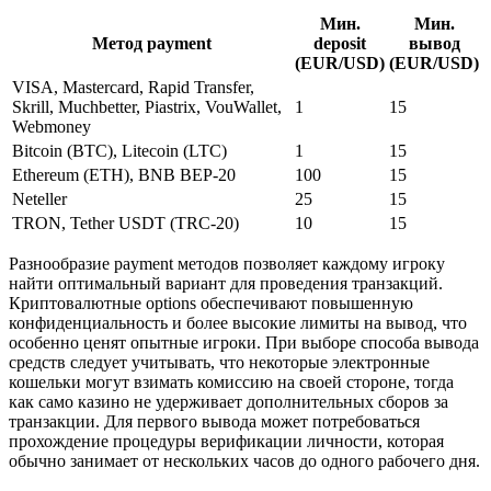
Мин.
Мин.
Метод payment
deposit
вывод
(EUR/USD)
(EUR/USD)
VISA, Mastercard, Rapid Transfer,
Skrill, Muchbetter, Piastrix, VouWallet,
1
15
Webmoney
Bitcoin (BTC), Litecoin (LTC)
1
15
Ethereum (ETH), BNB BEP-20
100
15
Neteller
25
15
TRON, Tether USDT (TRC-20)
10
15
Разнообразие payment методов позволяет каждому игроку
найти оптимальный вариант для проведения транзакций.
Криптовалютные options обеспечивают повышенную
конфиденциальность и более высокие лимиты на вывод, что
особенно ценят опытные игроки. При выборе способа вывода
средств следует учитывать, что некоторые электронные
кошельки могут взимать комиссию на своей стороне, тогда
как само казино не удерживает дополнительных сборов за
транзакции. Для первого вывода может потребоваться
прохождение процедуры верификации личности, которая
обычно занимает от нескольких часов до одного рабочего дня.